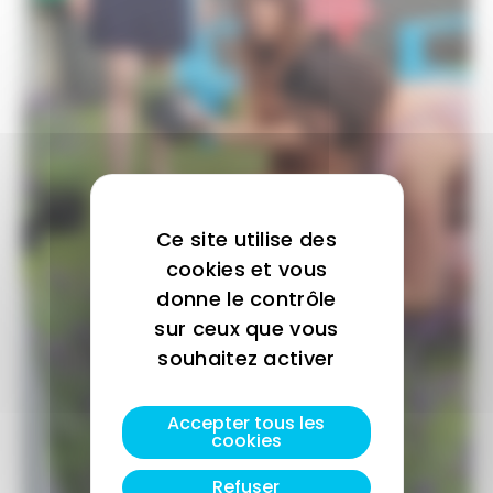
Ce site utilise des
cookies et vous
donne le contrôle
sur ceux que vous
souhaitez activer
Accepter tous les
cookies
Refuser